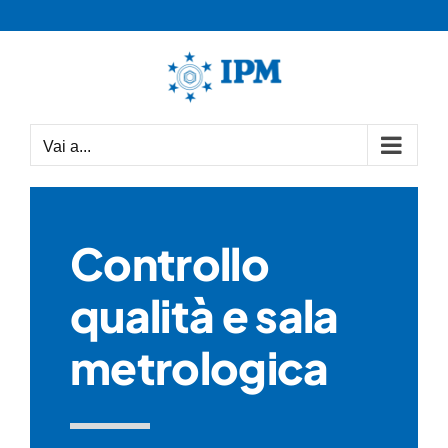
Salta
al
contenuto
Vai a...
Controllo
qualità e sala
metrologica